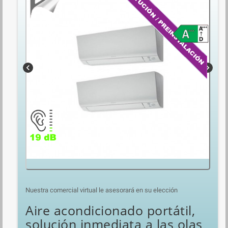
chevron_left
chevron_right
Nuestra comercial virtual le asesorará en su elección
Aire acondicionado portátil,
solución inmediata a las olas