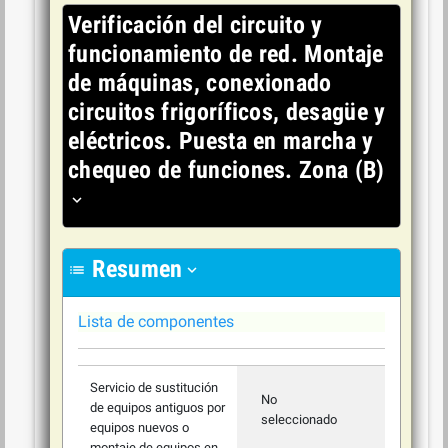
Verificación del circuito y
funcionamiento de red. Montaje
de máquinas, conexionado
circuitos frigoríficos, desagüe y
eléctricos. Puesta en marcha y
chequeo de funciones. Zona (B)
expand_more
Resumen
list
expand_more
Lista de componentes
Servicio de sustitución
No
de equipos antiguos por
seleccionado
equipos nuevos o
montaje de equipos en