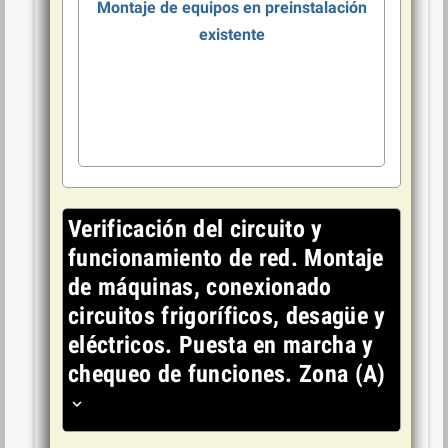
Montaje de equipos en preinstalación
existente
El cliente dispone de preinstalación existente en la obra, para la
conexión de las máquinas interiores y exteriores, así como la
interconexión eléctrica, desagüe y de comunicación entre los
equipos a instalar
Verificación del circuito y
funcionamiento de red. Montaje
de máquinas, conexionado
circuitos frigoríficos, desagüe y
eléctricos. Puesta en marcha y
chequeo de funciones. Zona (A)
expand_more