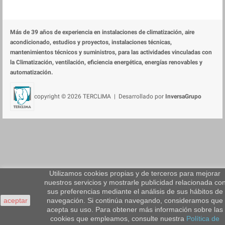
Más de 39 años de experiencia en instalaciones de climatización, aire
acondicionado, estudios y proyectos, instalaciones técnicas,
mantenimientos técnicos y suministros, para las actividades vinculadas con
la Climatización, ventilación, eficiencia energética, energías renovables y
automatización.
copyright © 2026 TERCLIMA | Desarrollado por
InversaGrupo
Utilizamos cookies propias y de terceros para mejorar
nuestros servicios y mostrarle publicidad relacionada co
sus preferencias mediante el análisis de sus hábitos de
aceptar
navegación. Si continúa navegando, consideramos que
acepta su uso. Para obtener más información sobre las
cookies que empleamos, consulte nuestra
Política de