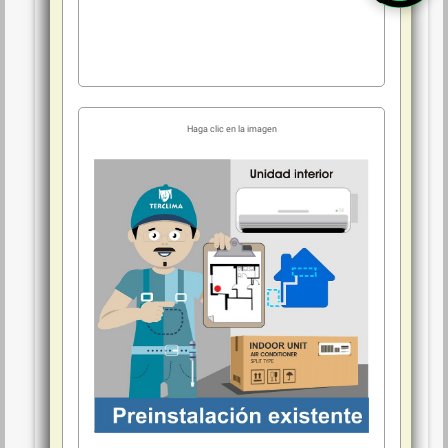
recuperación del gas refrigerante, desconexión frigorifica y eléctrica,
desmonte y retirada a un punto limpio autorizado de los equipos
remplazados