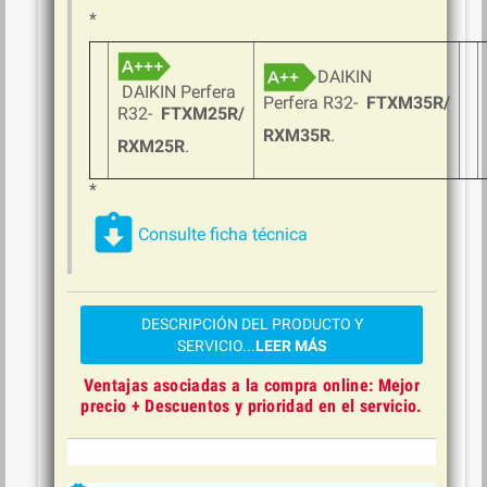
*
DAIKIN
DAIKIN Perfera
Perfera R32-
FTXM35R/
R32-
FTXM25R/
RXM35R
.
RXM25R
.
*
assignment_returned
Consulte ficha técnica
DESCRIPCIÓN DEL PRODUCTO Y
SERVICIO...
LEER MÁS
Ventajas asociadas a la compra online: Mejor
precio + Descuentos y prioridad en el servicio
.