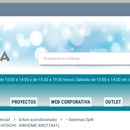
VEN
s de 10:00 a 14:00 y de 15:30 a 19:30 horas | Sábado de 10:00 a 14:00
att.
PROYECTOS
WEB CORPORATIVA
OUTLET
encial
chevron_right
◘ Aire acondicionado
chevron_right
• Sistemas Split
HITACHI - AIRHOME 400(T2441)