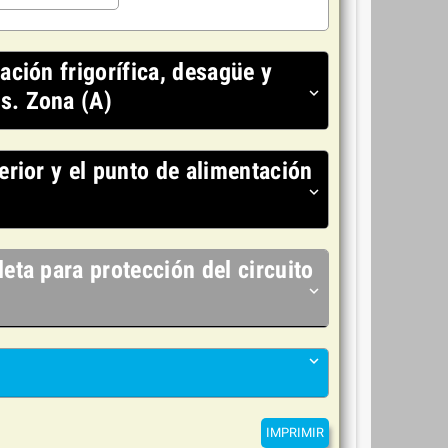
ación frigorífica, desagüe y
expand_more
s. Zona (A)
erior y el punto de alimentación
expand_more
eta para protección del circuito
expand_more
expand_more
IMPRIMIR