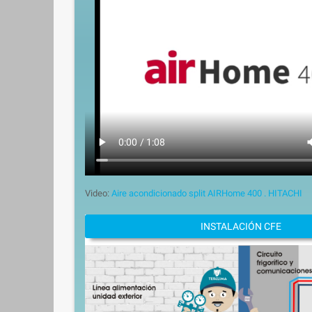
Video:
Aire acondicionado split AIRHome 400 . HITACHI
INSTALACIÓN CFE