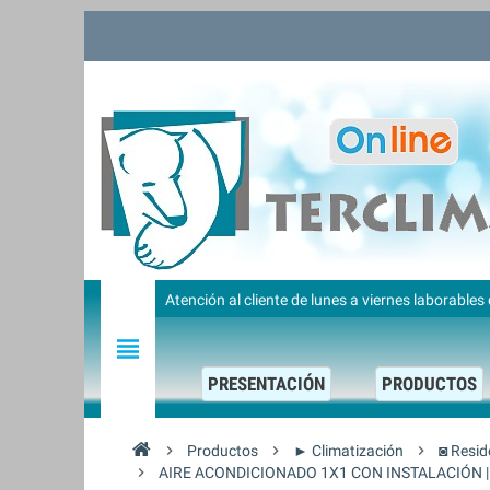
Atención al cliente de lunes a viernes laborable
view_headline
PRESENTACIÓN
PRODUCTOS
chevron_right
Productos
chevron_right
► Climatización
chevron_right
◙ Resid
chevron_right
AIRE ACONDICIONADO 1X1 CON INSTALACIÓN | 