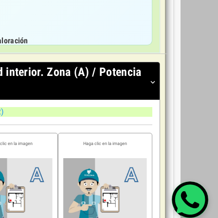
 interior. Zona (A) / Potencia
expand_more
2)