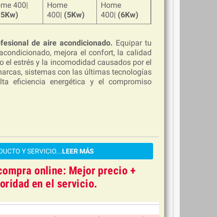
me 400|
Home
Home
.5Kw)
400|
(5Kw)
400|
(6Kw)
ofesional de aire acondicionado.
Equipar tu
acondicionado, mejora el confort, la calidad
ndo el estrés y la incomodidad causados por el
arcas, sistemas con las últimas tecnologías
lta eficiencia energética y el compromiso
UCTO Y SERVICIO...
LEER MÁS
compra online: Mejor precio +
oridad en el servicio
.