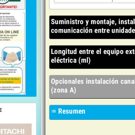
Suministro y montaje, instal
comunicación entre unidade
Longitud entre el equipo ext
eléctrica (ml)
Opcionales instalación canal
(zona A)
Resumen
E
list