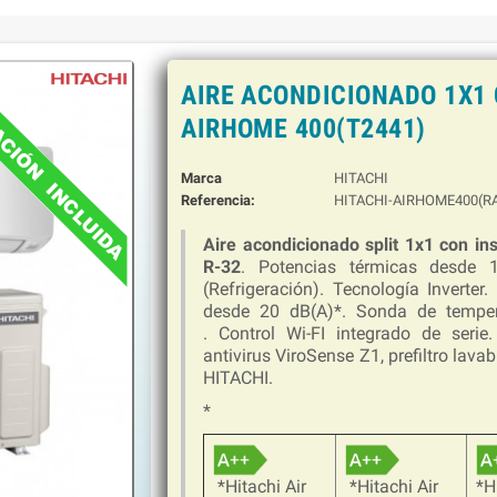
AIRE ACONDICIONADO 1X1 
AIRHOME 400(T2441)
Marca
HITACHI
Referencia:
HITACHI-AIRHOME400(R
Aire acondicionado split 1x1 con i
R-32
. Potencias térmicas desde 1
(Refrigeración). Tecnología Inverter
desde 20 dB(A)*. Sonda de temper
. Control Wi-FI integrado de seri
antivirus ViroSense Z1, prefiltro lava
HITACHI.
*
*Hitachi Air
*Hitachi Air
*H