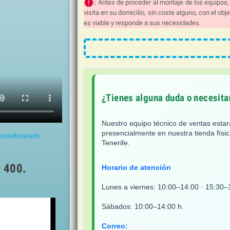
new_releases
:
Antes de proceder al montaje de los equipos,
visita en su domicilio, sin coste alguno, con el obj
es viable y responde a sus necesidades.
¿Tienes alguna duda o necesit
Nuestro equipo técnico de ventas esta
presencialmente en nuestra tienda físi
 acondicionado
Tenerife.
e 400.
Horario de atención
Lunes a viernes: 10:00–14:00 · 15:30–
Sábados: 10:00–14:00 h.
Correo: