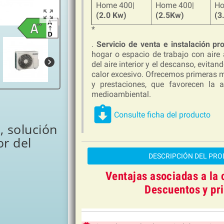
Home 400|
Home 400|
Ho
zoom_out_map
(2.0 Kw)
(2.5Kw)
(3
*
.
Servicio de venta e instalación pr
hogar o espacio de trabajo con aire 
chevron_right
del aire interior y el descanso, evita
calor excesivo. Ofrecemos primeras m
y prestaciones, que favorecen la a
medioambiental.
assignment_returned
Consulte ficha del producto
, solución
or del
DESCRIPCIÓN DEL PROD
Ventajas asociadas a la 
Descuentos y pri