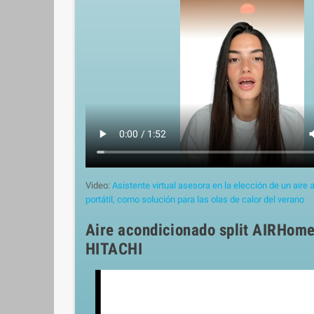
Video:
Asistente virtual asesora en la elección de un aire
portátil, como solución para las olas de calor del verano
Aire acondicionado split AIRHom
HITACHI