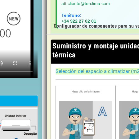
att.cliente@terclima.com
Teléfono:
+34 922 27 02 01
Configurador
Suministro y montaje unidad
térmica
Selección del espacio a climatizar (m