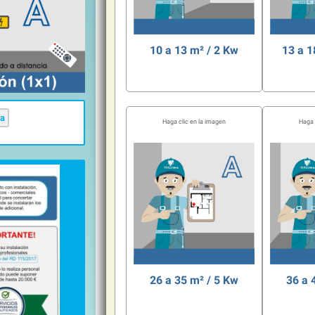
10 a 13 m² / 2 Kw
13 a 1
Espacio a climatizar
Espa
ca
26 a 35 m² / 5 Kw
36 a 
Espacio a climatizar
Espa