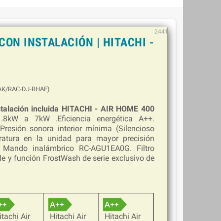
2441
CON INSTALACIÓN | HITACHI -
AK/RAC-DJ-RHAE)
nstalación incluida HITACHI - AIR HOME 400
.8kW a 7kW .Eficiencia energética A++.
. Presión sonora interior mínima (Silencioso
atura en la unidad para mayor precisión
e. Mando inalámbrico RC-AGU1EA0G. Filtro
ble y función FrostWash de serie exclusivo de
itachi Air
Hitachi Air
Hitachi Air