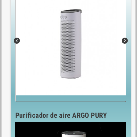
chevron_left
chevron_right
Purificador de aire ARGO PURY